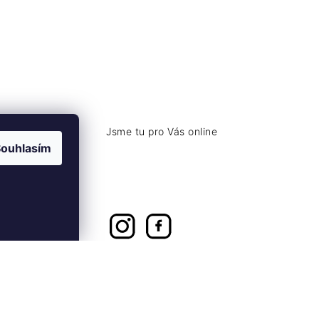
ouhlasím
+420 776 774 740
kázku
info@coolsocks.cz
Vytvořil Shoptet