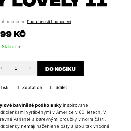
ůměrné
ohodnoceno
Podrobnosti hodnocení
dnocení
Měrná
99 Kč
oduktu
cena:
Skladem
0
DO KOŠÍKU
ězdiček.
Tisk
Zeptat se
Sdílet
ylové bavlněné podkolenky
inspirované
dkolenkami vyráběnými v Americe v 60. letech. V
revné variantě s barevnými proužky v horní části.
dkolenky nemají nažehlené paty a jsou tak vhodné