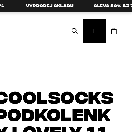
Výprodej skladu
Sleva 50% až 7
Hledat
Přihlášení
COOLSOCKS
PODKOLENK
Y LOVELY 11