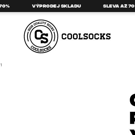
0%
Výprodej skladu
Sleva až 70%
HLEDAT
11
DOPORUČUJEME