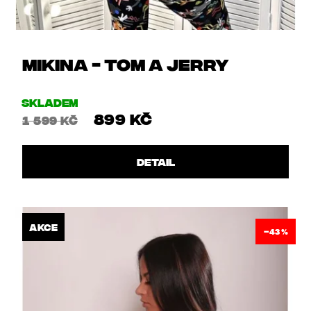
HLEDAT
D
O
MIKINA - TOM A JERRY
P
O
R
Skladem
U
899 Kč
1 599 Kč
Č
U
J
DETAIL
E
M
E
AKCE
–43 %