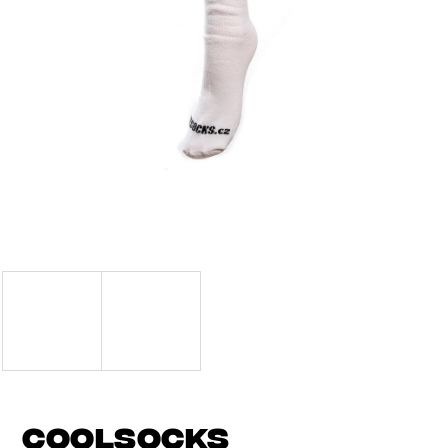
J
E
T
E
N
A
J
Í
T
?
COOLSOCKS