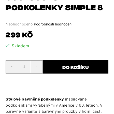
HLEDAT
PODKOLENKY SIMPLE 8
D
O
P
Průměrné
Neohodnoceno
Podrobnosti hodnocení
O
hodnocení
Měrná
299 Kč
R
produktu
cena:
U
je
Č
Skladem
0,0
U
z
J
5
E
hvězdiček.
DO KOŠÍKU
M
E
Stylové bavlněné podkolenky
inspirované
podkolenkami vyráběnými v Americe v 60. letech. V
barevné variantě s barevnými proužky v horní části.