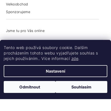
Velkoobchod
Sponzorujeme
+420 776 774 740
Tento web používá soubory cookie. Dalším
info@coolsocks.cz
procházením tohoto webu vyjadřujete souhlas s
jejich používáním.. Více informací
zde
.
Nastavení
Odmítnout
Souhlasím
Vytvořil Shoptet
Copyright 2026
Coolsocks.cz
. Všechna