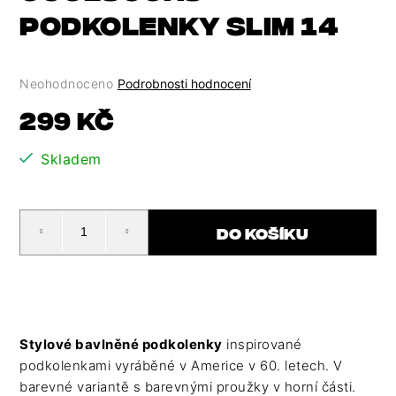
HLEDAT
PODKOLENKY SLIM 14
D
O
P
Průměrné
Neohodnoceno
Podrobnosti hodnocení
O
hodnocení
Měrná
299 Kč
R
produktu
cena:
U
je
Č
Skladem
0,0
U
z
J
5
E
hvězdiček.
DO KOŠÍKU
M
E
Stylové bavlněné podkolenky
inspirované
podkolenkami vyráběné v Americe v 60. letech. V
barevné variantě s barevnými proužky v horní části.