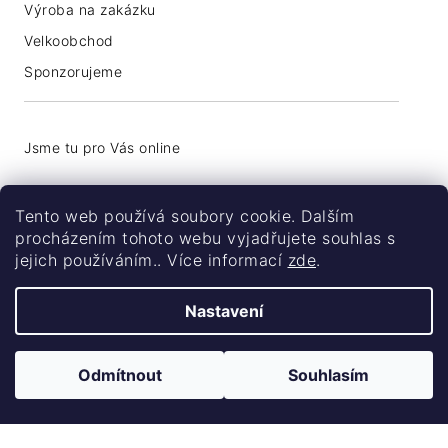
Výroba na zakázku
Velkoobchod
Sponzorujeme
+420 776 774 740
Tento web používá soubory cookie. Dalším
info@coolsocks.cz
procházením tohoto webu vyjadřujete souhlas s
jejich používáním.. Více informací
zde
.
Nastavení
Odmítnout
Souhlasím
Vytvořil Shoptet