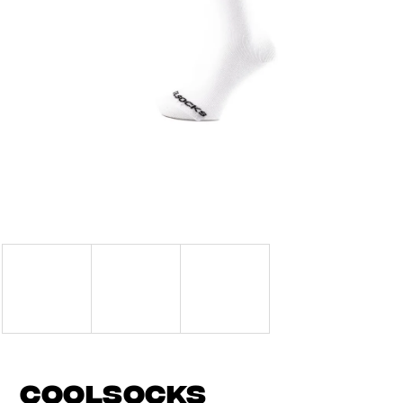
J
E
T
E
N
A
J
Í
T
?
COOLSOCKS