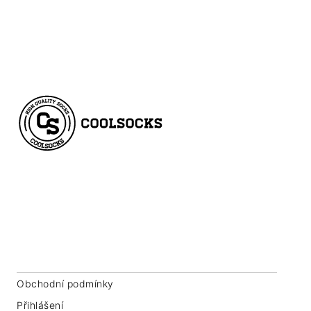
Z
Á
P
A
T
Coolsocks Company s.r.o.
Í
Roháčova 145/14
Praha 3, 130 00
IČ: 07763549
Obchodní podmínky
Přihlášení