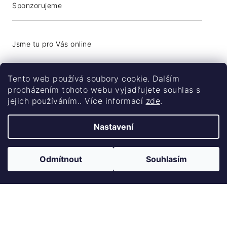
Sponzorujeme
+420 776 774 740
Tento web používá soubory cookie. Dalším
info@coolsocks.cz
procházením tohoto webu vyjadřujete souhlas s
jejich používáním.. Více informací
zde
.
Nastavení
Odmítnout
Souhlasím
Vytvořil Shoptet
Copyright 2026
Coolsocks.cz
. Všechna
práva vyhrazena.