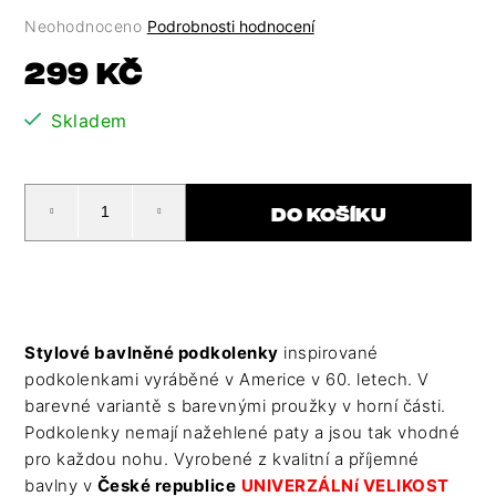
HLEDAT
Průměrné
Neohodnoceno
Podrobnosti hodnocení
hodnocení
D
Měrná
299 Kč
O
produktu
cena:
P
je
Skladem
O
0,0
R
z
U
5
Č
hvězdiček.
DO KOŠÍKU
U
J
E
M
E
Stylové bavlněné podkolenky
inspirované
podkolenkami vyráběné v Americe v 60. letech. V
barevné variantě s barevnými proužky v horní části.
Podkolenky nemají nažehlené paty a jsou tak vhodné
pro každou nohu. Vyrobené z kvalitní a příjemné
bavlny v
České republice
UNIVERZÁLNí VELIKOST