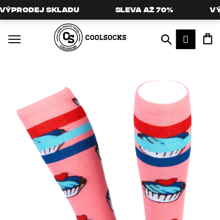
K
ýprodej skladu
Sleva až 70%
Výp
O
Zpět
Zpět
Hledat
Přihláš
Š
C
Í
O
K
P
O
T
Ř
E
B
U