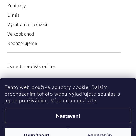
Kontakty
O nás
Výroba na zakázku
Velkoobchod
Sponzorujeme
+420 776 774 740
Tento web používá soubory cookie. Dalším
info@coolsocks.cz
procházením tohoto webu vyjadřujete souhlas s
jejich používáním.. Více informací
zde
.
Nastavení
Odmítnout
Souhlasím