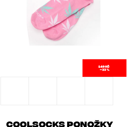
J
E
T
E
N
A
J
149 KČ
–33 %
Í
T
?
COOLSOCKS PONOŽKY