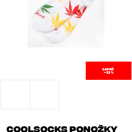
J
E
T
E
N
A
J
149 KČ
–33 %
Í
T
?
COOLSOCKS PONOŽKY