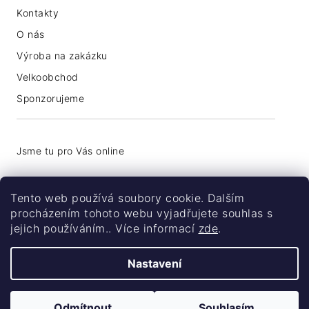
Kontakty
O nás
Výroba na zakázku
Velkoobchod
Sponzorujeme
+420 776 774 740
Tento web používá soubory cookie. Dalším
info@coolsocks.cz
procházením tohoto webu vyjadřujete souhlas s
jejich používáním.. Více informací
zde
.
Nastavení
Odmítnout
Souhlasím