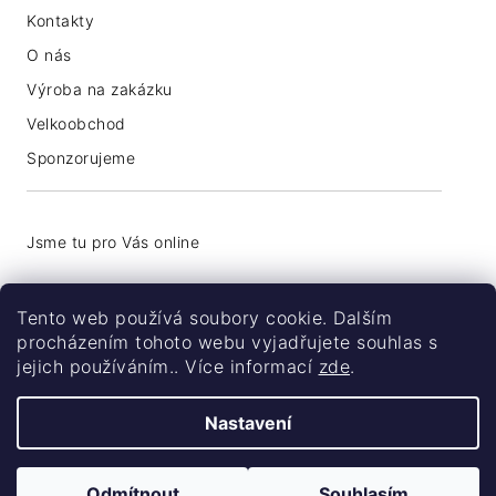
Kontakty
O nás
Výroba na zakázku
Velkoobchod
Sponzorujeme
+420 776 774 740
Tento web používá soubory cookie. Dalším
info@coolsocks.cz
procházením tohoto webu vyjadřujete souhlas s
jejich používáním.. Více informací
zde
.
Nastavení
Odmítnout
Souhlasím