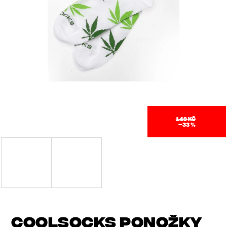
J
E
T
E
N
A
J
149 KČ
–33 %
Í
T
?
COOLSOCKS PONOŽKY