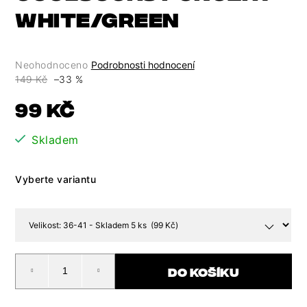
HLEDAT
WHITE/GREEN
D
O
P
Průměrné
Neohodnoceno
Podrobnosti hodnocení
O
hodnocení
149 Kč
–33 %
R
produktu
Měrná
99 Kč
U
je
cena:
Č
0,0
U
Skladem
z
J
5
E
hvězdiček.
Vyberte variantu
M
E
DO KOŠÍKU