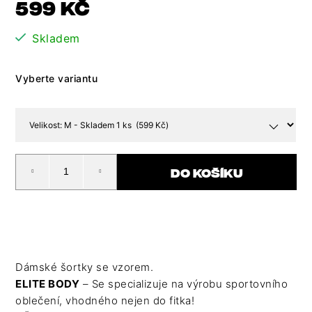
599 Kč
je
HLEDAT
cena:
0,0
D
Skladem
z
O
5
P
hvězdiček.
O
Vyberte variantu
R
U
Č
U
J
E
DO KOŠÍKU
M
E
Dámské šortky se vzorem.
ELITE BODY
– Se specializuje na výrobu sportovního
oblečení, vhodného nejen do fitka!