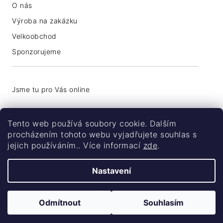
O nás
Výroba na zakázku
Velkoobchod
Sponzorujeme
+420 776 774 740
Tento web používá soubory cookie. Dalším
info@coolsocks.cz
procházením tohoto webu vyjadřujete souhlas s
jejich používáním.. Více informací
zde
.
Nastavení
Odmítnout
Souhlasím