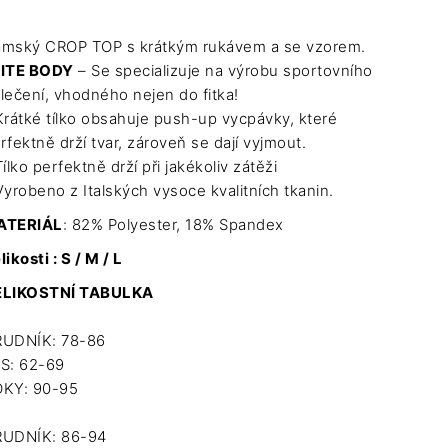
mský CROP TOP s krátkým rukávem a se vzorem.
ITE BODY
– Se specializuje na výrobu sportovního
lečení, vhodného nejen do fitka!
Krátké tílko obsahuje push-up vycpávky, které
rfektně drží tvar, zároveň se dají vyjmout.
Tílko perfektně drží při jakékoliv zátěži
Vyrobeno z Italských vysoce kvalitních tkanin.
ATERIÁL
: 82% Polyester, 18% Spandex
likosti : S / M / L
ELIKOSTNÍ TABULKA
UDNÍK: 78-86
S: 62-69
KY: 90-95
UDNÍK: 86-94