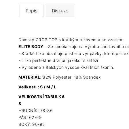
Popis
Diskuze
Dámský CROP TOP s krátkým rukávem a se vzorem.
ELITE BODY
– Se specializuje na výrobu sportovního o
- Krátké tílko obsahuje push-up vycpávky, které perfekt
- Tílko perfektně drží při jakékoliv zátěži
- Vyrobeno z Italských vysoce kvalitních tkanin.
MATERIÁL
: 82% Polyester, 18% Spandex
Velikosti : S / M / L
VELIKOSTNÍ TABULKA
S
HRUDNÍK: 78-86
PÁS: 62-69
BOKY: 90-95