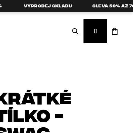
Výprodej skladu
Sleva 50% až 70%
Hledat
Přihlášení
KRÁTKÉ
TÍLKO -
SWAG