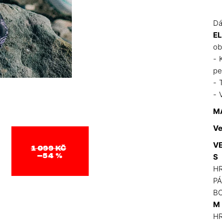
Dá
EL
ob
- 
pe
- 
- 
M
Ve
V
1 099 KČ
–54 %
S
HR
PÁ
BO
M
HR