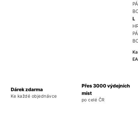
PÁ
BO
L
HR
PÁ
BO
Ka
E
Přes 3000 výdejních
Dárek zdarma
míst
Ke každé objednávce
po celé ČR