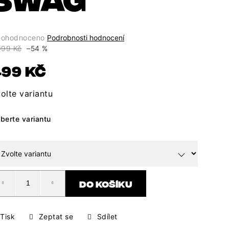
ůměrné
ohodnoceno
Podrobnosti hodnocení
dnocení
099 Kč
–54 %
oduktu
Měrná
99 Kč
cena:
0
olte variantu
berte variantu
ězdiček.
DO KOŠÍKU
Tisk
Zeptat se
Sdílet