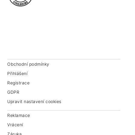
A
T
Coolsocks Company s.r.o.
Í
Roháčova 145/14
Praha 3, 130 00
IČ: 07763549
Obchodní podmínky
Přihlášení
Registrace
GDPR
Upravit nastavení cookies
Reklamace
Vrácení
Záruka