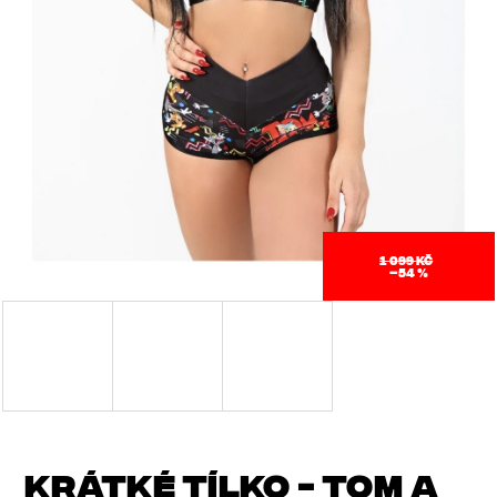
J
E
T
E
N
A
J
1 099 KČ
–54 %
Í
T
?
KRÁTKÉ TÍLKO - TOM A