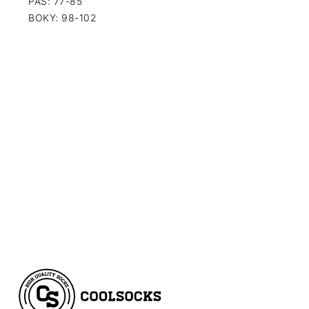
PÁS: 77-85
BOKY: 98-102
Z
Á
P