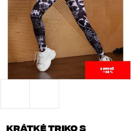
J
E
T
E
N
A
J
1 299 KČ
–38 %
Í
T
?
KRÁTKÉ TRIKO S