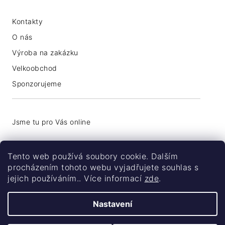
Kontakty
O nás
Výroba na zakázku
Velkoobchod
Sponzorujeme
+420 776 774 740
Tento web používá soubory cookie. Dalším
info@coolsocks.cz
procházením tohoto webu vyjadřujete souhlas s
jejich používáním.. Více informací
zde
.
Nastavení