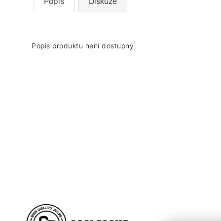
Popis
Diskuze
Popis produktu není dostupný
Z