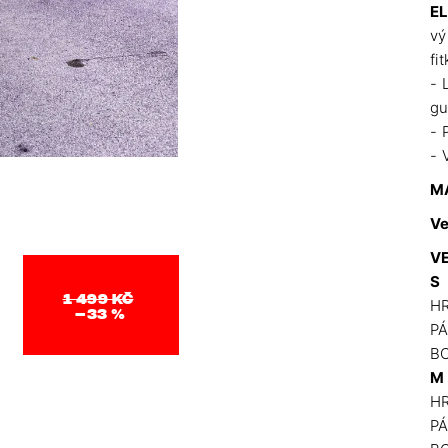
EL
vý
fit
- 
g
- 
- 
M
Ve
V
S
1 499 KČ
HR
–33 %
PÁ
BO
M
HR
PÁ