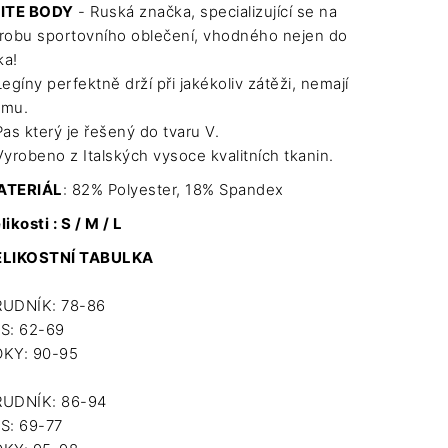
ITE BODY
- Ruská značka, specializující se na
robu sportovního oblečení, vhodného nejen do
ka!
Legíny perfektně drží při jakékoliv zátěži, nemají
umu.
Pas který je řešený do tvaru V.
Vyrobeno z Italských vysoce kvalitních tkanin.
ATERIÁL
: 82% Polyester, 18% Spandex
likosti : S / M / L
ELIKOSTNÍ TABULKA
UDNÍK: 78-86
S: 62-69
KY: 90-95
UDNÍK: 86-94
S: 69-77