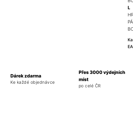
BO
L
HR
PÁ
BO
Ka
E
Přes 3000 výdejních
Dárek zdarma
míst
Ke každé objednávce
po celé ČR