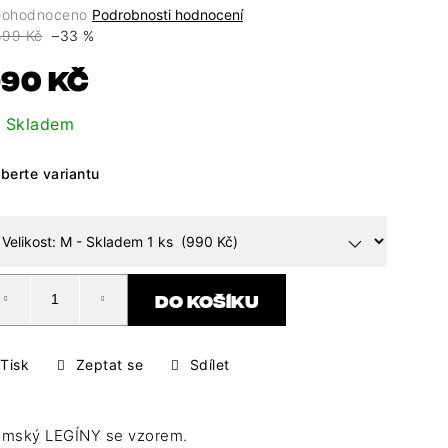
ůměrné
ohodnoceno
Podrobnosti hodnocení
dnocení
499 Kč
–33 %
oduktu
Měrná
90 Kč
cena:
0
Skladem
berte variantu
ězdiček.
DO KOŠÍKU
Tisk
Zeptat se
Sdílet
mský LEGÍNY se vzorem.