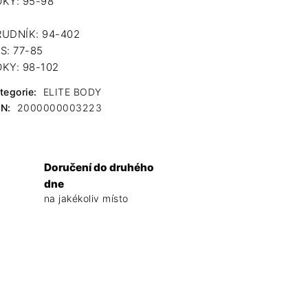
KY: 95-98
UDNÍK: 94-402
S: 77-85
KY: 98-102
tegorie
:
ELITE BODY
AN
:
2000000003223
Doručení do druhého
dne
na jakékoliv místo