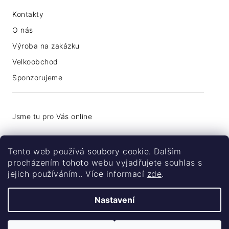
Kontakty
O nás
Výroba na zakázku
Velkoobchod
Sponzorujeme
+420 776 774 740
Tento web používá soubory cookie. Dalším
info@coolsocks.cz
procházením tohoto webu vyjadřujete souhlas s
jejich používáním.. Více informací
zde
.
Nastavení