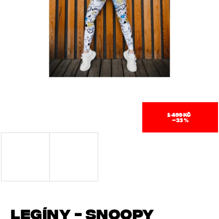
J
E
T
E
N
A
J
1 499 KČ
–33 %
Í
T
?
LEGÍNY - SNOOPY