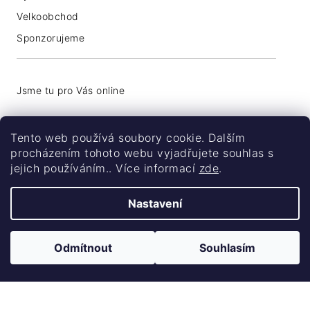
Velkoobchod
Sponzorujeme
+420 776 774 740
Tento web používá soubory cookie. Dalším
info@coolsocks.cz
procházením tohoto webu vyjadřujete souhlas s
jejich používáním.. Více informací
zde
.
Nastavení
Odmítnout
Souhlasím
Vytvořil Shoptet
Copyright 2026
Coolsocks.cz
. Všechna