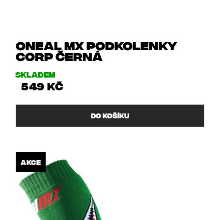
HLEDAT
D
O
ONeal MX podkolenky
P
CORP černá
O
R
Skladem
U
549 Kč
Č
U
J
DO KOŠÍKU
E
M
E
AKCE