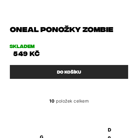
Oneal ponožky ZOMBIE
Skladem
549 Kč
DO KOŠÍKU
10
položek celkem
O
V
L
Á
D
D
A
G
o