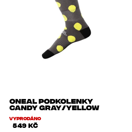
Oneal podkolenky
CANDY gray/yellow
Vyprodáno
549 Kč